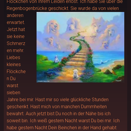
Flöckchen von Ihrem Leiden erlöst. Ich habe Sie über die
Regenbogenbrücke geschickt.
Sie wurde da von vielen
anderen
erwartet.
Jetzt hat
sie keine
Schmerz
en mehr.
Liebes
kleines
Flöckche
n Du
warst
sieben
Jahre bei mir. Hast mir so viele glückliche Stunden
geschenkt. Hast mich von manchen Dummheiten
bewahrt. Auch jetzt bist Du noch in der Nähe bis ich
soweit bin. Ich weiß gestern Nacht warst Du bei mir. Ich
habe gestern Nacht Dein Beinchen in der Hand gehabt